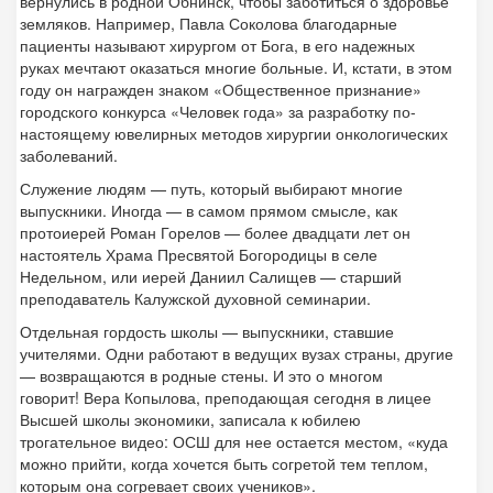
вернулись в родной Обнинск, чтобы заботиться о здоровье
земляков. Например, Павла Соколова благодарные
пациенты называют хирургом от Бога, в его надежных
руках мечтают оказаться многие больные. И, кстати, в этом
году он награжден знаком «Общественное признание»
городского конкурса «Человек года» за разработку по-
настоящему ювелирных методов хирургии онкологических
заболеваний.
Служение людям — путь, который выбирают многие
выпускники. Иногда — в самом прямом смысле, как
протоиерей Роман Горелов — более двадцати лет он
настоятель Храма Пресвятой Богородицы в селе
Недельном, или иерей Даниил Салищев — старший
преподаватель Калужской духовной семинарии.
Отдельная гордость школы — выпускники, ставшие
учителями. Одни работают в ведущих вузах страны, другие
— возвращаются в родные стены. И это о многом
говорит! Вера Копылова, преподающая сегодня в лицее
Высшей школы экономики, записала к юбилею
трогательное видео: ОСШ для нее остается местом, «куда
можно прийти, когда хочется быть согретой тем теплом,
которым она согревает своих учеников».