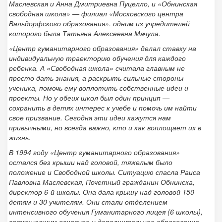
Маслевская и Анна Дмитриевна Пуцелло, и «Обнинская
свободная школа» — филиал «Московского центра
Вальдорфского образования». одним из учредителей
которого была Татьяна Алексеевна Мачула.
«Центр гуманитарного образования» делал ставку на
индивидуальную траекторию обучения для каждого
ребенка. А «Свободная школа» считала главным не
просто дать знания, а раскрыть сильные стороны
ученика, помочь ему воплотить собственные идеи и
проекты. Но у обеих школ был один принцип —
сохранить в детях интерес к учебе и помочь им найти
свое призвание. Сегодня эти идеи кажутся нам
привычными, но всегда важно, кто и как воплощает их в
жизнь.
В 1994 году «Центр гуманитарного образования»
остался без крыши над головой, тяжелым было
положение и Свободной школы. Ситуацию спасла Раиса
Павловна Маслевская, Почетный гражданин Обнинска,
директор 6-й школы. Она дала крышу над головой 150
детям и 30 учителям. Они стали отделением
интенсивного обучения Гуманитарного лицея (6 школы),
совмещавшим основное и дополнительное образование,