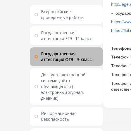
http://ege.
Всероссийские
«Государс
проверочные работы
https://www
https://fipi.
Государственная
аттестация ЕГЭ -11 класс
Телефоны
Государственная
Телефон "
аттестация ОГЭ - 9 класс
Телефон "
Телефон 
Доступ к электронной
системе учёта
Телефон с
обучающегося (
ответстве
электронный журнал,
дневник)
Информационная
безопасность