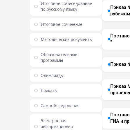
Итоговое собеседование
Приказ №
по русскому языку
рубежом
Итоговое сочинение
Постанов
Методические документы
"
Образовательные
программы
Приказ №
Олимпиады
Приказ 
Приказы
проведе
Самообследования
Постано
Электронная
ГИА и пр
информационно-