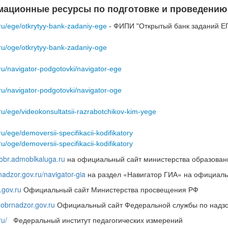
ационные ресурсы по подготовке и проведению
i.ru/ege/otkrytyy-bank-zadaniy-ege
- ФИПИ "Открытый банк заданий Е
i.ru/oge/otkrytyy-bank-zadaniy-oge
i.ru/navigator-podgotovki/navigator-ege
i.ru/navigator-podgotovki/navigator-oge
i.ru/ege/videokonsultatsii-razrabotchikov-kim-yege
i.ru/ege/demoversii-specifikacii-kodifikatory
i.ru/oge/demoversii-specifikacii-kodifikatory
nobr.admoblkaluga.ru
на официальный сайт министерства образовани
rnadzor.gov.ru/navigator-gia
на раздел «Навигатор ГИА» на официаль
.gov.ru
Официальный сайт Министерства просвещения РФ
.obrnadzor.gov.ru
Официальный сайт Федеральной службы по надзор
ru/
Федеральный институт педагогических измерений