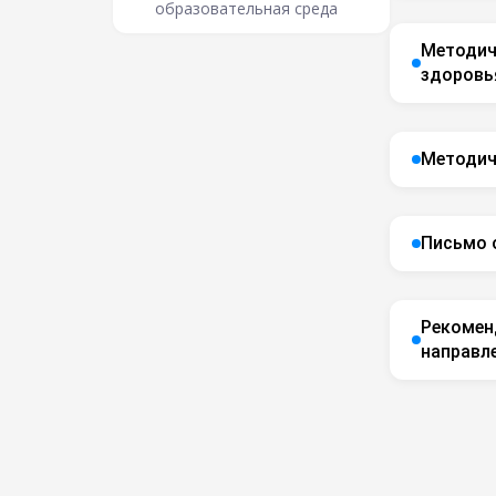
образовательная среда
Методич
здоровья
Методич
Письмо о
Рекомен
направл