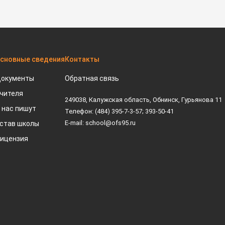
сновные сведения
Контакты
окументы
Обратная связь
чителя
249038, Калужская область, Обнинск, Гурьянова 11
 нас пишут
Телефон: (484) 395-7-3-57; 393-50-41
E-mail: school@ofs95.ru
став школы
ицензия