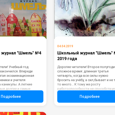
04.04.2019
 журнал "Шмель" №4
Школьный журнал "Шмель"
2019 года
тели! Учебный год
Дорогие читатели! Второе полугодие
закончился. Впереди
сложное время: длинная третья
гая экзаменационная
четверть, когда все силы нужно
ченики и учителя
бросить на учёбу, а сил,бывает и не 
а каникулы. А летние
то много... К тому же росту
ые долгие и самые
работоспособности не способствуе
лько дел можно сделать
слякотная погода, простуды и проч
Подробнее
Подробнее
-то отправится
прелести нашего климата. НО,
ть, другие приступят к
оказывается, наши ученики не толь
етних школах. Можно
справляются со своими прямыми
узей или погостить у
школьными обязанностями, но и
душек. Но, чем бы мы не
находят время для занятий любим