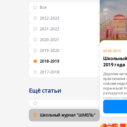
Все
2022-2023
2021-2022
2020-2021
2019-2020
03.06.2019
Школьный
2018-2019
2019 года
2017-2018
Дорогие чита
практически 
совсем недол
пора-и всё! У
Ещё статьи
разъедутся н
каникулы-сам
весёлые. Ско
за лето! Кто
путешествова
Школьный журнал "ШМЕЛЬ"
занятиям в л
навестить др
бабушек и де