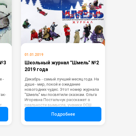
01.01.2019
 №3
Школьный журнал "Шмель" №2
2019 года
 -
Декабрь - самый лучший месяц года. На
душе - мир, покой и ожидание
новогодних чудес. Этот номер журнала
так-
"Шмель" мы посвятили сказкам. Ольга
Игоревна Постальчук расскажет о
т
реальности вымысла, ученики ОСШ
ие
представят свои литературные
Подробнее
сказочные работы. И, конечно, всем
ко
понравятся комиксы Александры
Черноног. И если кто-то решится
представить свои комиксы, мы с
ым
удовольствием опубликуем их в