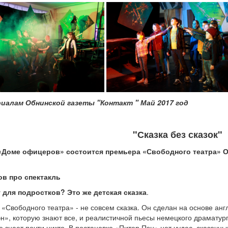
иалам Обнинской газеты "Контакт " Май 2017 год
"Сказка без сказок"
 «Доме офицеров» состоится премьера «Свободного театра» О
ов про спектакль
у для подростков? Это же детская сказка
.
 «Свободного театра» - не совсем сказка. Он сделан на основе ан
н», которую знают все, и реалистичной пьесы немецкого драмату
е знает почти никто. В постановке «Питер Пэн» нет чудес, сказочны