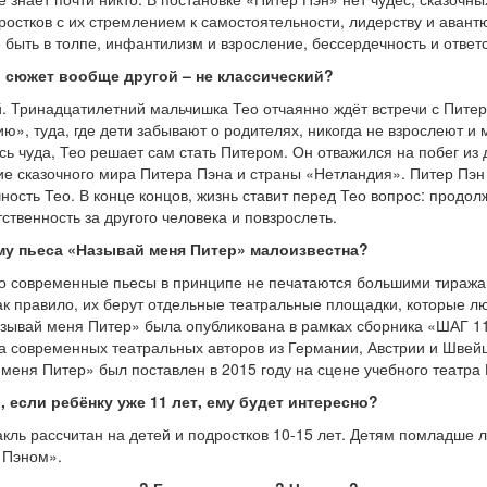
ростков с их стремлением к самостоятельности, лидерству и аван
 быть в толпе, инфантилизм и взросление, бессердечность и ответ
ть сюжет вообще другой – не классический?
й. Тринадцатилетний мальчишка Тео отчаянно ждёт встречи с Питер
ю», туда, где дети забывают о родителях, никогда не взрослеют и мо
ь чуда, Тео решает сам стать Питером. Он отважился на побег из 
ие сказочного мира Питера Пэна и страны «Нетландия». Питер Пэ
ность Тео. В конце концов, жизнь ставит перед Тео вопрос: продол
тственность за другого человека и повзрослеть.
ему пьеса «Называй меня Питер» малоизвестна?
о современные пьесы в принципе не печатаются большими тиражам
ак правило, их берут отдельные театральные площадки, которые л
зывай меня Питер» была опубликована в рамках сборника «ШАГ 11+
 современных театральных авторов из Германии, Австрии и Швейц
меня Питер» был поставлен в 2015 году на сцене учебного театра 
ь, если ребёнку уже 11 лет, ему будет интересно?
акль рассчитан на детей и подростков 10-15 лет. Детям помладше 
 Пэном».