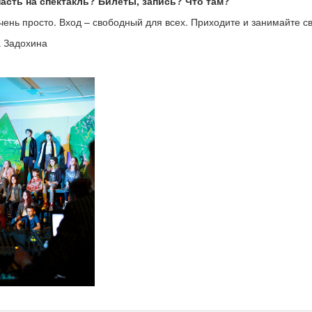
пасть на спектакль? Билеты, запись? Что там?
чень просто. Вход – свободный для всех. Приходите и занимайте с
 Задохина