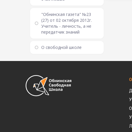
"Обнинская газета" №23
(27) от 02 октября 2012г.
Учитель - личность, а не
передатчик знаний
О свободной школе
О
Д
У
О
У
Л