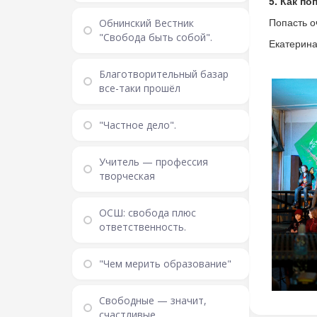
5. Как по
Попасть о
Обнинский Вестник
"Свобода быть собой".
Екатерина
Благотворительный базар
все-таки прошёл
"Частное дело".
Учитель — профессия
творческая
ОСШ: свобода плюс
ответственность.
"Чем мерить образование"
Свободные — значит,
счастливые