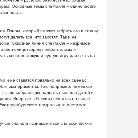
тюрам. Основные темы спектакля – одиночество
ственность.
ом Пэном, который сможет забрать его в страну
гут делать всё, что захотят. Так и не
дома. Сквозная линия спектакля – незримое
н и феи олицетворяют инфантилизм и
жать свою жестокую и пустую игру или взять на
и и не ставятся повально на всех сценах
юбят эксперименты. Так, например, немецкая
», где собраны двенадцать пьес для детей и
арии. Впервые в России спектакль по пьесе
Екатеринбургского театрального института.
лучше сначала познакомиться с классическим