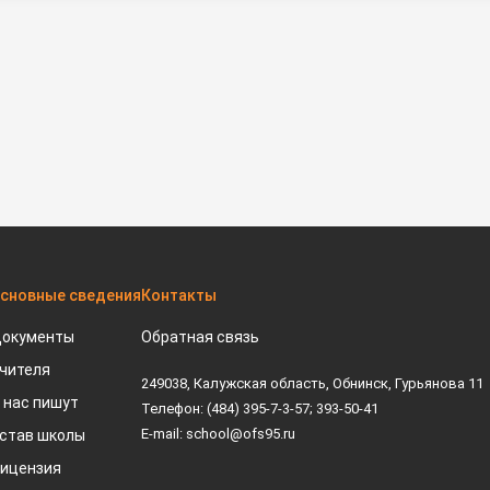
сновные сведения
Контакты
окументы
Обратная связь
чителя
249038, Калужская область, Обнинск, Гурьянова 11
 нас пишут
Телефон: (484) 395-7-3-57; 393-50-41
E-mail: school@ofs95.ru
став школы
ицензия