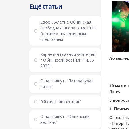
Ещё статьи
Свое 35-летие Обнинская
свободная школа отметила
большим праздничным
спектаклем
Карантин глазами учителей.
По матер
" Обнинский вестник " №36
2020г.
О нас пишут. "Литература в
19 мая в
лицах"
Пэн».
5 вопрос
"Обнинский вестник"
1. Почем
О нас пишут. "Обнинский
Спектакль
вестник"
«Питер Пэ
которую н