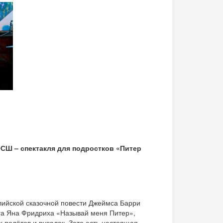
СШ – спектакля для подростков «Питер
глийской сказочной повести Джеймса Барри
рга Яна Фридриха «Называй меня Питер»,
х полётов и русалок. Зато есть настоящая