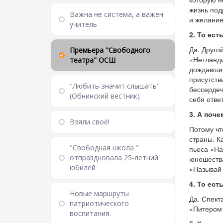
жизнь под
Важна не система, а важен
и желание
учитель
2. То ес
Да. Друго
Премьера "Свободного
«Нетланди
театра" ОСШ
дождавшис
присутств
"Любить-значит слышать"
бессердеч
(Обнинский вестник)
себя отве
3. А поч
Взяли своё!
Потому чт
страны. К
"Свободная школа "
пьеса «На
отпраздновала 25-летний
юношества
юбилей
«Называй 
4. То ест
Новые маршруты
Да. Спект
патриотического
«Питером
воспитания.