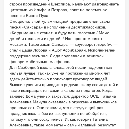
строки произведений Шекспира, начинают разговаривать
цитатами из Ильфа и Петрова, поют на переменах
песенки Винни-Пуха.
Эмоциональной кульминацией представления стала
песня «Сансара» в исполнении десятиклассников.
«Когда меня не станет, я буду петь голосами / Моих
детей и голосами их детей. / Нас просто меняют
местами, Таков закон Сансары — круговорот людей», —
спели Даша Лобова и Ашот Асрибабаян. Исполнителей
поддержал весь зал. Люди подпевали и зажигали
фонари мобильных телефонов.
Для Свободной школы слова этой песни подходят как
нельзя лучше, так как уже на протяжении многих лет
здесь действительно происходит круговорот людей.
Бывшие ученики приводят в родную школу своих детей и
часто возвращаются сами в качестве педагогов. Когда
занавес Дома учёных закрылся, директор ОСШ Татьяна
Алексеевна Мачула оказалась в окружении выпускников
прошлых лет. Они заявили, что в следующий раз
праздник школы без их выступления не обойдётся,
потому что они соскучились. И, как говорит Татьяна
Алексеевна, такие моменты – самый главный результат