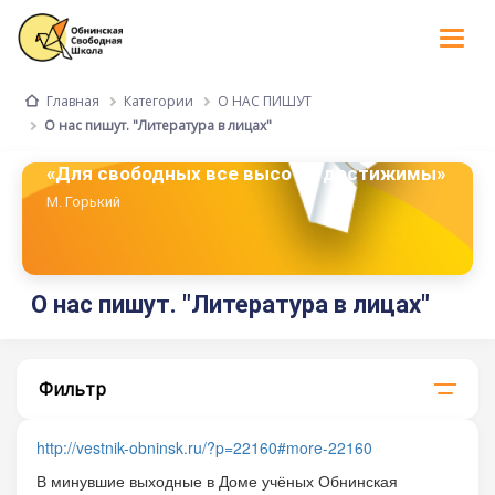
Tog
nav
Категории
О НАС ПИШУТ
Главная
О нас пишут. "Литература в лицах"
«Для свободных все высоты достижимы»
М. Горький
О нас пишут. "Литература в лицах"
Фильтр
http://vestnik-obninsk.ru/?p=22160#more-22160
В минувшие выходные в Доме учёных Обнинская