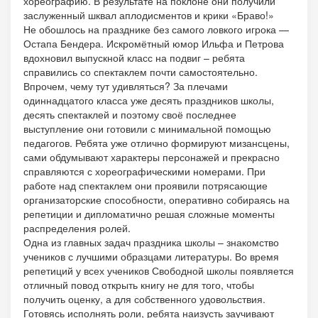
хореографию. В результате на поклоне они получили
заслуженный шквал аплодисментов и крики «Браво!»
Не обошлось на празднике без самого ловкого игрока —
Остапа Бендера. Искромётный юмор Ильфа и Петрова
вдохновил выпускной класс на подвиг – ребята
справились со спектаклем почти самостоятельно.
Впрочем, чему тут удивляться? За плечами
одиннадцатого класса уже десять праздников школы,
десять спектаклей и поэтому своё последнее
выступление они готовили с минимальной помощью
педагогов. Ребята уже отлично формируют мизансцены,
сами обдумывают характеры персонажей и прекрасно
справляются с хореографическими номерами. При
работе над спектаклем они проявили потрясающие
организаторские способности, оперативно собираясь на
репетиции и дипломатично решая сложные моменты
распределения ролей.
Одна из главных задач праздника школы – знакомство
учеников с лучшими образцами литературы. Во время
репетиций у всех учеников Свободной школы появляется
отличный повод открыть книгу не для того, чтобы
получить оценку, а для собственного удовольствия.
Готовясь исполнять роли, ребята наизусть заучивают