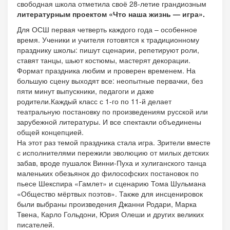
свободная школа отметила своё 28-летие грандиозным
литературным проектом «Что наша жизнь — игра».
Для ОСШ первая четверть каждого года – особенное
время. Ученики и учителя готовятся к традиционному
празднику школы: пишут сценарии, репетируют роли,
ставят танцы, шьют костюмы, мастерят декорации.
Формат праздника любим и проверен временем. На
большую сцену выходят все: неопытные первачки, без
пяти минут выпускники, педагоги и даже
родители.Каждый класс с 1-го по 11-й делает
театральную постановку по произведениям русской или
зарубежной литературы. И все спектакли объединены
общей концепцией.
На этот раз темой праздника стала игра. Зрители вместе
с исполнителями пережили эволюцию от милых детских
забав, вроде пушалок Винни-Пуха и хулиганского танца
маленьких обезьянок до философских постановок по
пьесе Шекспира «Гамлет» и сценарию Тома Шульмана
«Общество мёртвых поэтов». Также для инсценировок
были выбраны произведения Джанни Родари, Марка
Твена, Карло Гольдони, Юрия Олеши и других великих
писателей.