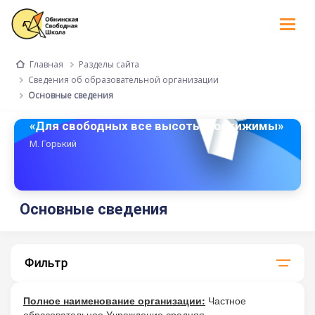
Tog
nav
Разделы сайта
Главная
Сведения об образовательной организации
Основные сведения
«Для свободных все высоты достижимы»
М. Горький
Основные сведения
Фильтр
Полное наименование организации:
Частное
образовательное Учреждение средняя