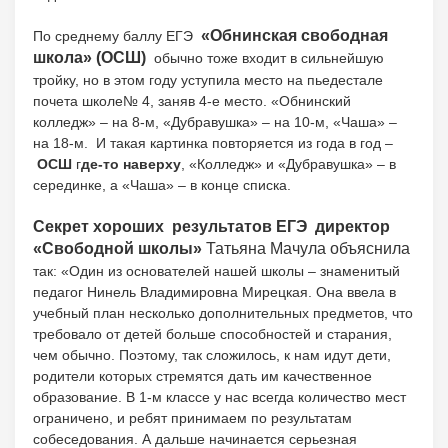
«Обнинская свободная
По среднему баллу ЕГЭ
школа» (ОСШ)
обычно тоже входит в сильнейшую
тройку, но в этом году уступила место на пьедестале
почета школе№ 4, заняв 4-е место. «Обнинский
колледж» – на 8-м, «Дубравушка» – на 10-м, «Чаша» –
на 18-м. И такая картинка повторяется из года в год –
ОСШ
г
де-то наверху
, «Колледж» и «Дубравушка» – в
серединке, а «Чаша» – в конце списка.
Секрет хороших результатов ЕГЭ директор
«Свободной школы»
Татьяна Мачула объяснила
так: «Один из основателей нашей школы – знаменитый
педагог Нинель Владимировна Мирецкая. Она ввела в
учебный план несколько дополнительных предметов, что
требовало от детей больше способностей и старания,
чем обычно. Поэтому, так сложилось, к нам идут дети,
родители которых стремятся дать им качественное
образование. В 1-м классе у нас всегда количество мест
ограничено, и ребят принимаем по результатам
собеседования. А дальше начинается серьезная