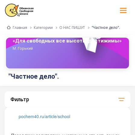
Tog
nav
Категории
О НАС ПИШУТ
"Частное дело".
Главная
«Для свободных все высоты достижимы»
М. Горький
"Частное дело".
Фильтр
pochem40.ru/article/school