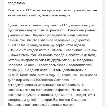
подготовка.
Результаты ЕГЭ – это плоды многолетних усилий, мы не
натаскиваем в последние «пять минут».
Однако на основании результатов ЕГЭ делать выводы,
где ребенка научат лучше, рановато. Потому что ученик
ученику рознь. Обычно руководители школ считают
самым лучшим свое учебное заведение. А директор
ОСШ Татьяна Мачула пальму первенства отдала
«Чаше»: «У каждой частной школы – своя ниша. «Чаша»
– может быть, лучшая школа города. Работать с детьми,
которых выпроваживают из других учебных заведений,
непросто. «Чаша» играет роль скорой педагогической
помощи». Средний балл ЕГЭ там, действительно,
низкий. Мало того, в этом году 11-классники, как сказала
директор «Чаши» Валентина Соколова, на
аккредитационных испытаниях не справились с
контрольными по математике и физике. Но то, что они
все-таки получили аттестаты, для многих – подвиг. «Мы
отогреваем детей, – говорит Валентина Соколова. –
Вселяем в них веру в собственные силы».