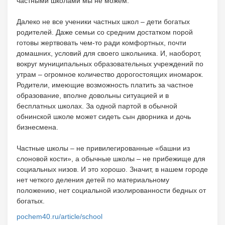
частными школами мы не можем.
Далеко не все ученики частных школ – дети богатых
родителей. Даже семьи со средним достатком порой
готовы жертвовать чем-то ради комфортных, почти
домашних, условий для своего школьника. И, наоборот,
вокруг муниципальных образовательных учреждений по
утрам – огромное количество дорогостоящих иномарок.
Родители, имеющие возможность платить за частное
образование, вполне довольны ситуацией и в
бесплатных школах. За одной партой в обычной
обнинской школе может сидеть сын дворника и дочь
бизнесмена.
Частные школы – не привилегированные «башни из
слоновой кости», а обычные школы – не прибежище для
социальных низов. И это хорошо. Значит, в нашем городе
нет четкого деления детей по материальному
положению, нет социальной изолированности бедных от
богатых.
pochem40.ru/article/school