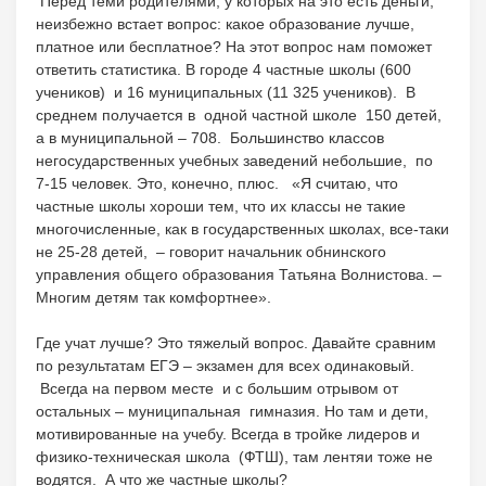
Перед теми родителями, у которых на это есть деньги,
неизбежно встает вопрос: какое образование лучше,
платное или бесплатное? На этот вопрос нам поможет
ответить статистика. В городе 4 частные школы (600
учеников) и 16 муниципальных (11 325 учеников). В
среднем получается в одной частной школе 150 детей,
а в муниципальной – 708. Большинство классов
негосударственных учебных заведений небольшие, по
7-15 человек. Это, конечно, плюс. «Я считаю, что
частные школы хороши тем, что их классы не такие
многочисленные, как в государственных школах, все-таки
не 25-28 детей, – говорит начальник обнинского
управления общего образования Татьяна Волнистова. –
Многим детям так комфортнее».
Где учат лучше? Это тяжелый вопрос. Давайте сравним
по результатам ЕГЭ – экзамен для всех одинаковый.
Всегда на первом месте и с большим отрывом от
остальных – муниципальная гимназия. Но там и дети,
мотивированные на учебу. Всегда в тройке лидеров и
физико-техническая школа (ФТШ), там лентяи тоже не
водятся. А что же частные школы?